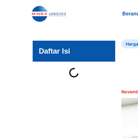
Beran
Harga
Daftar Isi
Novemb