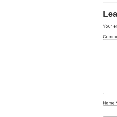
Lea
Your em
Comm
Name