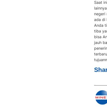
Saat in
lainny
negeri
ada di
Anda ti
tiba y
bisa A
jauh b
peneri
terbar
tujuan
Shar