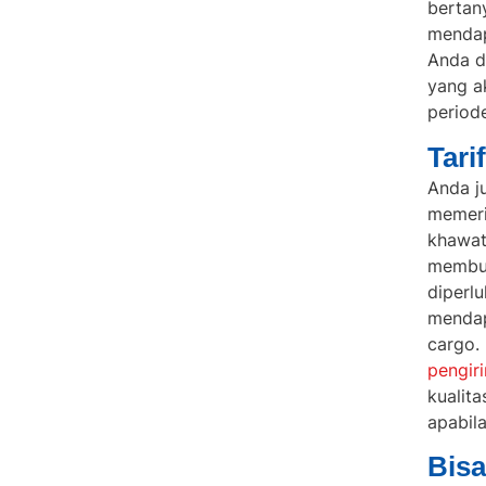
bertan
menda
Anda d
yang a
period
Tari
Anda j
memeri
khawat
membua
diperl
mendap
cargo. 
pengir
kualita
apabil
Bisa