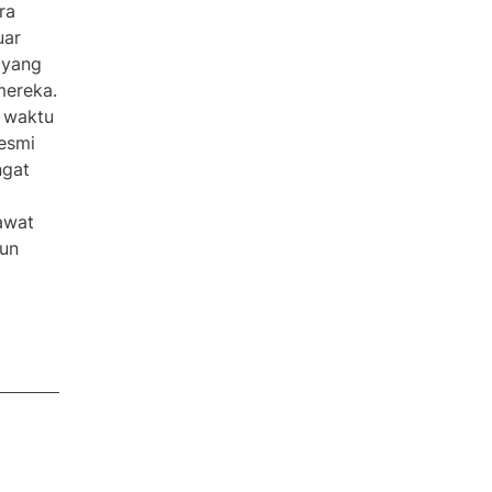
ra
uar
 yang
mereka.
n waktu
resmi
ngat
awat
un