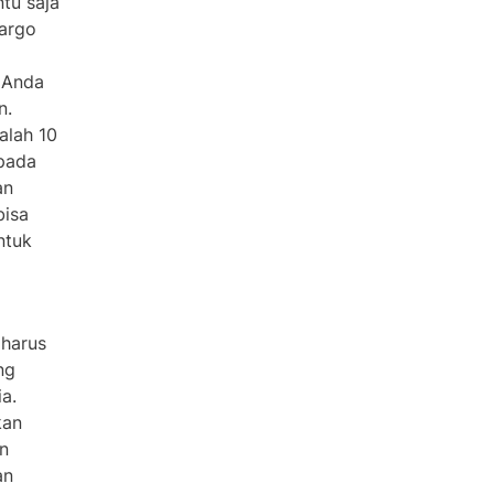
ntu saja
cargo
 Anda
n.
alah 10
pada
an
bisa
ntuk
harus
ng
a.
kan
an
an