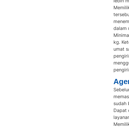
lebih 
Memili
tersebu
menem
dalam 
Minima
kg. Ke
umat s
pengir
menggu
pengir
Age
Sebelu
memast
sudah 
Dapat 
layana
Memili