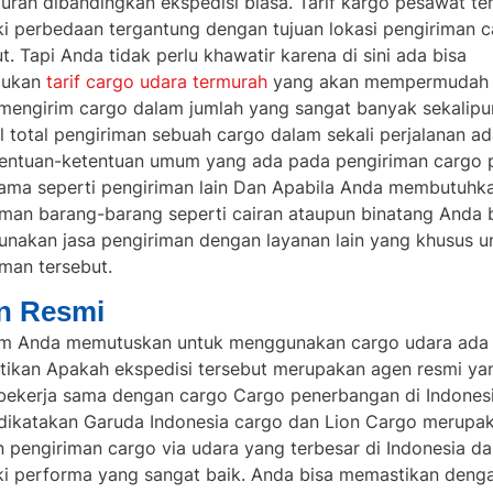
murah dibandingkan ekspedisi biasa.
Tarif kargo pesawat
te
ki perbedaan tergantung dengan tujuan lokasi pengiriman 
t. Tapi Anda tidak perlu khawatir karena di sini ada bisa
ukan
tarif cargo udara termurah
yang akan mempermudah
mengirim cargo dalam jumlah yang sangat banyak sekalipu
l total pengiriman sebuah cargo dalam sekali perjalanan ad
tentuan-ketentuan umum yang ada pada pengiriman cargo 
ama seperti pengiriman lain Dan Apabila Anda membutuhk
iman barang-barang seperti cairan ataupun binatang Anda 
nakan jasa pengiriman dengan layanan lain yang khusus u
iman tersebut.
n Resmi
m Anda memutuskan untuk menggunakan cargo udara ada 
ikan Apakah ekspedisi tersebut merupakan agen resmi ya
bekerja sama dengan cargo Cargo penerbangan di Indonesi
dikatakan Garuda Indonesia cargo dan Lion Cargo merupa
n pengiriman cargo via udara yang terbesar di Indonesia d
ki performa yang sangat baik. Anda bisa memastikan deng