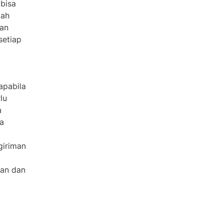
 bisa
dah
nan
setiap
apabila
lu
a
a
giriman
nan dan